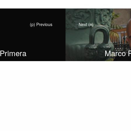
(p) Previous
Next (n)
Primera
Marco 
mporada
para al