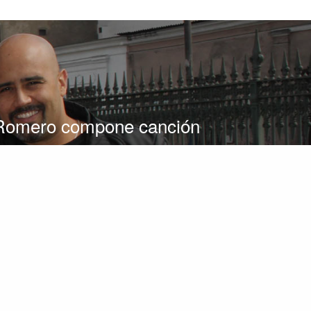
Romero compone canción
entar a la selección peruana