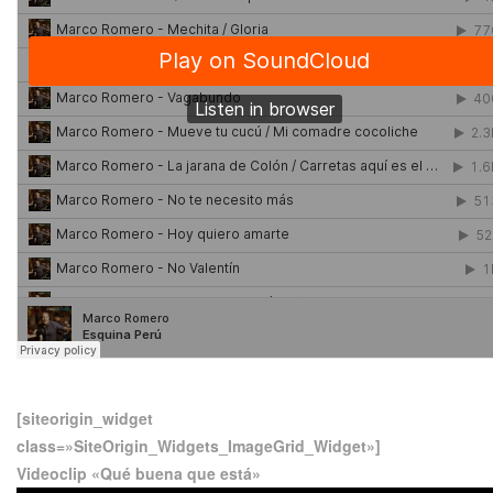
[siteorigin_widget
class=»SiteOrigin_Widgets_ImageGrid_Widget»]
Videoclip
«Qué buena que está»